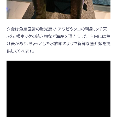
夕食は魚屋直営の海光房で、アワビやタコの刺身、タチ天
ぷら、根ホッケの焼き物など海産を頂きました。店内には生
け簀があり、ちょっとした水族館のようで新鮮な魚介類を提
供してくれます。