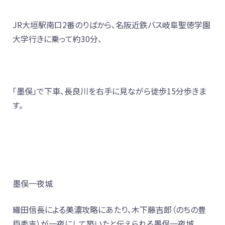
JR大垣駅南口2番のりばから、名阪近鉄バス岐阜聖徳学園
大学行きに乗って約30分、
「墨俣」で下車、長良川を右手に見ながら徒歩15分歩きま
す。
墨俣一夜城
織田信長による美濃攻略にあたり、木下藤吉郎（のちの豊
臣秀吉）が一夜にして築いたと伝えられる墨俣一夜城。