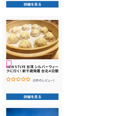
在
詳細を見る
庫
切
れ
NEW STLYE 台湾 シルバーウィー
クに行く！ 新千歳発着 台北４日間
(0件のレビュー)
0
5
在
庫
詳細を見る
切
れ