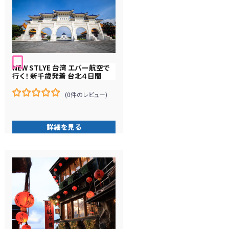
NEW STLYE 台湾 エバー航空で
行く！ 新千歳発着 台北４日間
(0件のレビュー)
0
5
在
庫
詳細を見る
切
れ