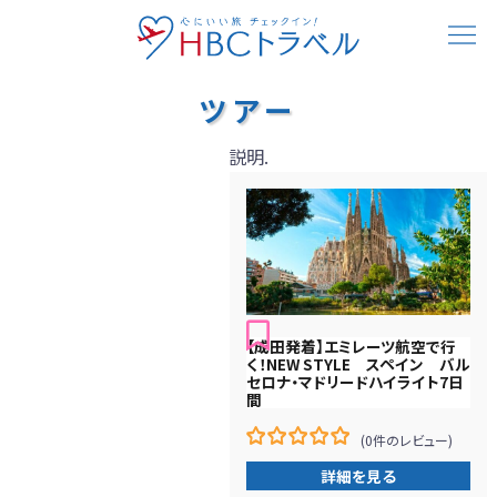
ツアー
説明.
【成田発着】エミレーツ航空で行
く！NEW STYLE スペイン バル
セロナ・マドリードハイライト7日
間
(0件のレビュー)
0
5
詳細を見る
在