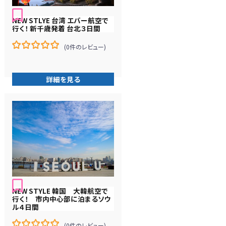
NEW STLYE 台湾 エバー航空で
行く！ 新千歳発着 台北３日間
(0件のレビュー)
0
5
在
庫
詳細を見る
切
れ
NEW STYLE 韓国 大韓航空で
行く！ 市内中心部に泊まるソウ
ル４日間
(0件のレビュー)