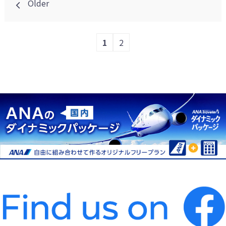
Older
稿
1
2
ナ
ビ
ゲ
ー
シ
ョ