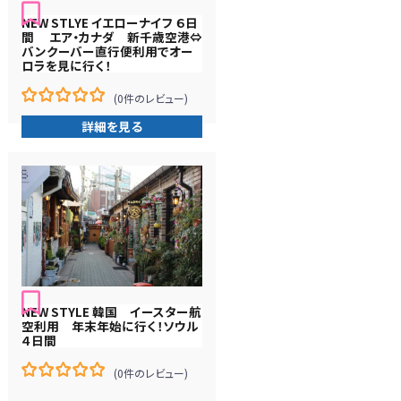
NEW STLYE イエローナイフ ６日
間 エア・カナダ 新千歳空港⇔
バンクーバー直行便利用でオー
ロラを見に行く！
(0件のレビュー)
0
5
詳細を見る
在
庫
切
れ
NEW STYLE 韓国 イースター航
空利用 年末年始に行く！ソウル
４日間
(0件のレビュー)
0
5