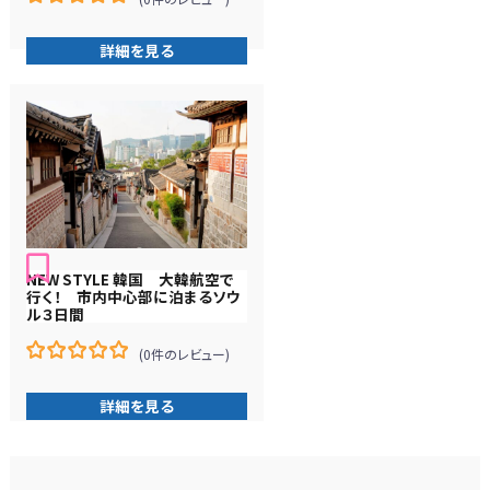
0
5
在
詳細を見る
庫
切
れ
NEW STYLE 韓国 大韓航空で
行く！ 市内中心部に泊まるソウ
ル３日間
(0件のレビュー)
0
5
在
詳細を見る
庫
切
れ
投