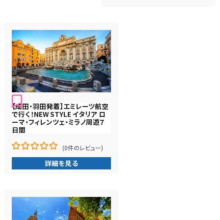
庫
切
れ
【成田・羽田発着】エミレーツ航空
で行く！NEW STYLE イタリア ロ
ーマ・フィレンツェ・ミラノ周遊７
日間
(0件のレビュー)
0
5
詳細を見る
在
庫
切
れ