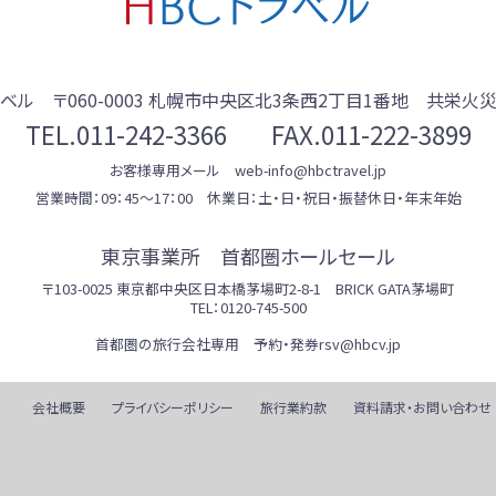
ラベル
〒060-0003
札幌市中央区北3条西2丁目1番地 共栄火災
TEL.
011-242-3366
FAX.011-222-3899
お客様専用メール web-info@hbctravel.jp
営業時間：09：45～17：00 休業日：土・日・祝日・振替休日・年末年始
東京事業所 首都圏ホールセール
〒103-0025 東京都中央区日本橋茅場町2-8-1 BRICK GATA茅場町
TEL：0120-745-500
首都圏の旅行会社専用 予約・発券rsv@hbcv.jp
会社概要
プライバシーポリシー
旅行業約款
資料請求・お問い合わせ